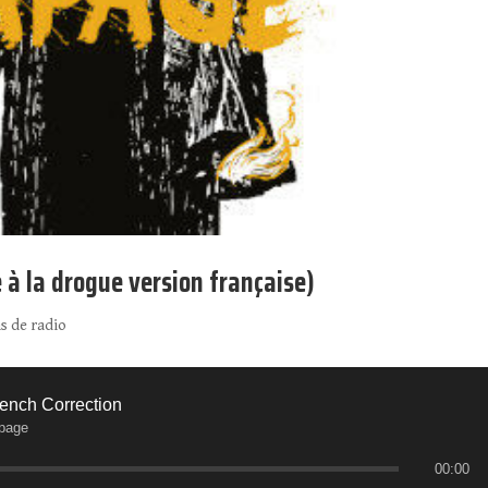
e à la drogue version française)
s de radio
ench Correction
page
00:00