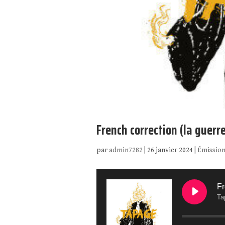
French correction (la guerr
par
admin7282
|
26 janvier 2024
|
Émission
Fr
Ta