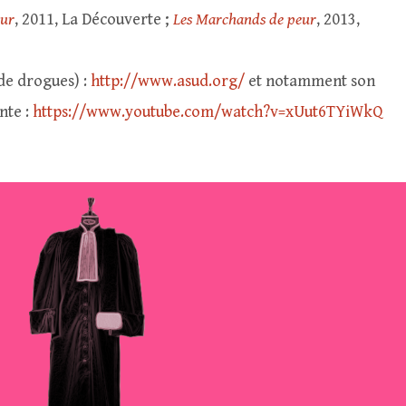
eur
, 2011, La Découverte ;
Les Marchands de peur
, 2013,
de drogues) :
http://www.asud.org/
et notamment son
nte :
https://www.youtube.com/watch?v=xUut6TYiWkQ