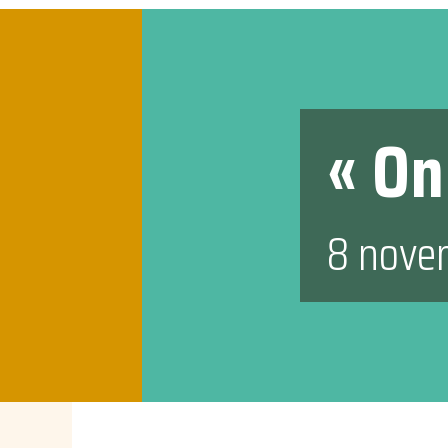
« On
8 nove