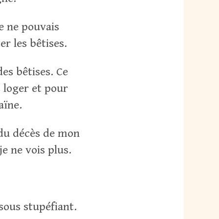
je ne pouvais
er les bêtises.
des bêtises. Ce
 loger et pour
aïne.
s du décès de mon
je ne vois plus.
sous stupéfiant.