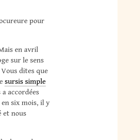
procureure pour
Mais en avril
oge sur le sens
 Vous dites que
Le
sursis simple
s a accordées
n six mois, il y
é et nous