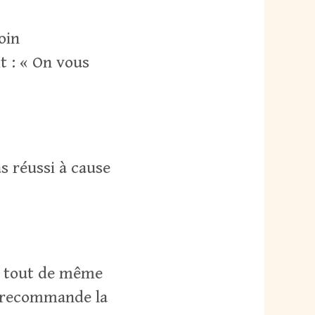
oin
t : « On vous
s réussi à cause
t tout de même
t recommande la