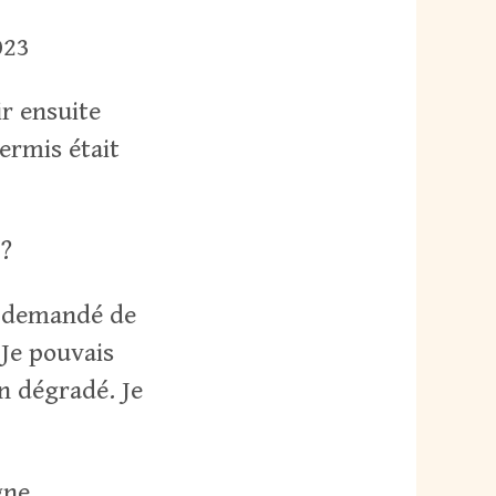
023
ir ensuite
ermis était
 ?
ai demandé de
. Je pouvais
en dégradé. Je
gne.