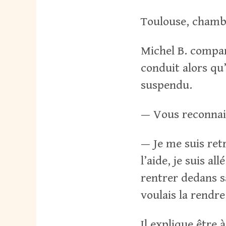
Toulouse, chamb
Michel B. compar
conduit alors qu
suspendu.
— Vous reconnais
— Je me suis ret
l’aide, je suis al
rentrer dedans sa
voulais la rendre
Il explique être 