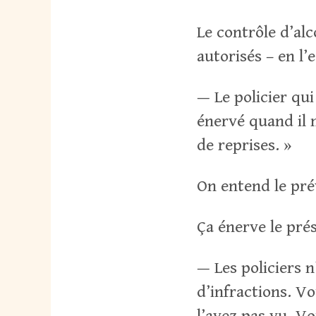
Le contrôle d’al
autorisés – en l’
— Le policier qu
énervé quand il 
de reprises. »
On entend le pré
Ça énerve le prés
— Les policiers 
d’infractions. V
l’avez pas vu. Vo