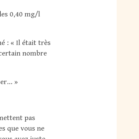
les 0,40 mg/l
 : « Il était très
 certain nombre
ter… »
mmettent pas
tes que vous ne
vous avez juste