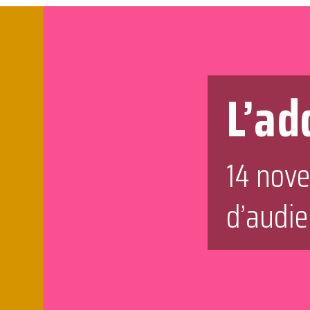
L’ad
14 nov
d’audi