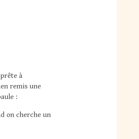
pprête à
ien remis une
aule :
nd on cherche un