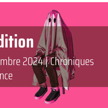
dition
embre 2024
|
Chroniques
ence