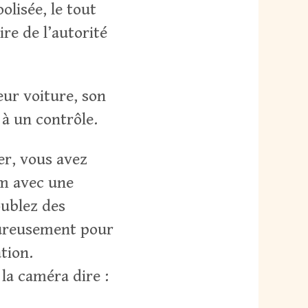
lisée, le tout
re de l’autorité
leur voiture, son
 à un contrôle.
er, vous avez
km avec une
oublez des
eureusement pour
ation.
la caméra dire :