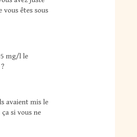
e vous êtes sous
45 mg/l le
 ?
s avaient mis le
 ça si vous ne