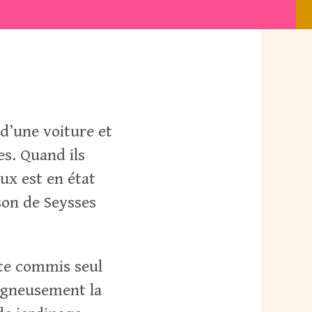
d’une voiture et
es. Quand ils
eux est en état
son de Seysses
ite commis seul
oigneusement la