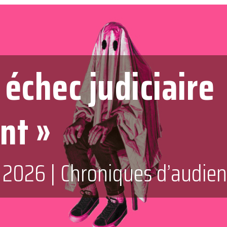
 échec judiciaire
nt »
t 2026
|
Chroniques d’audie