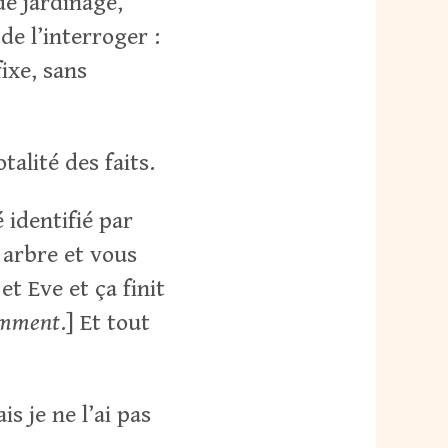
de jardinage,
de l’interroger :
ixe, sans
alité des faits.
é identifié par
 arbre et vous
t Eve et ça finit
yamment
.] Et tout
is je ne l’ai pas