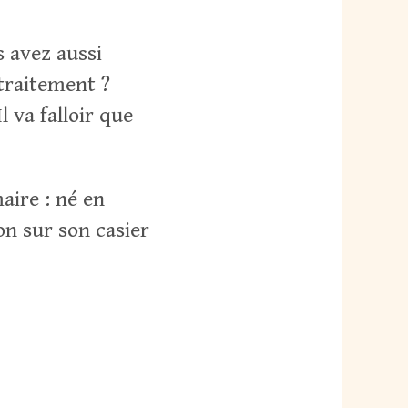
 avez aussi
traitement ?
 va falloir que
aire : né en
ion sur son casier