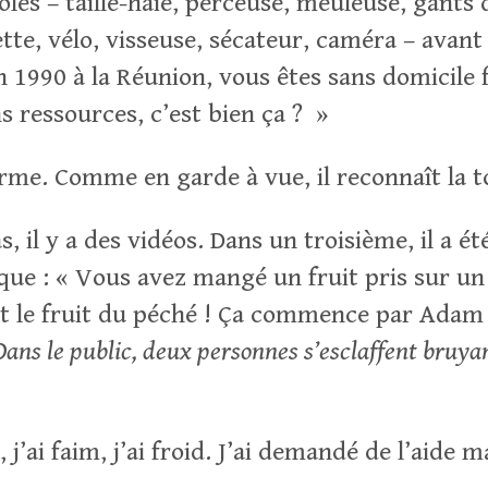
volés – taille-haie, perceuse, meuleuse, gants 
ette, vélo, visseuse, sécateur, caméra – avant 
 1990 à la Réunion, vous êtes sans domicile f
s ressources, c’est bien ça ? »
me. Comme en garde à vue, il reconnaît la tot
, il y a des vidéos. Dans un troisième, il a ét
ique : « Vous avez mangé un fruit pris sur un
est le fruit du péché ! Ça commence par Adam e
Dans le public
, deux personnes
s’esclaffent bru
, j’ai faim, j’ai froid. J’ai demandé de l’aide ma