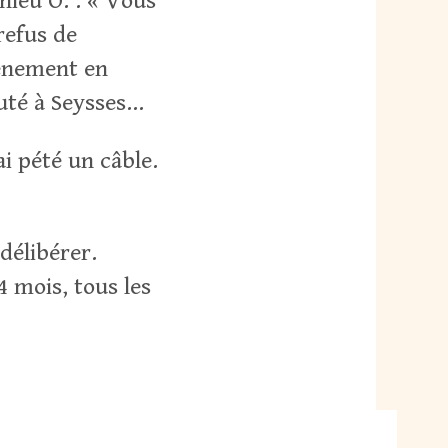
hieu O. : « Vous
refus de
vénement en
uté à Seysses…
ai pété un câble.
délibérer.
 mois, tous les