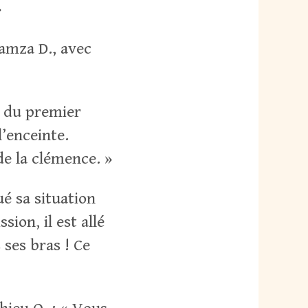
»
amza D., avec
s du premier
l’enceinte.
e la clémence. »
é sa situation
sion, il est allé
 ses bras ! Ce