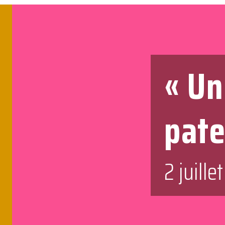
« Un
pate
2 juille