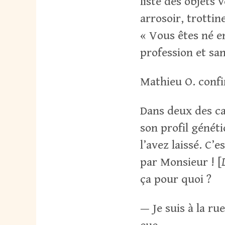
liste des objets 
arrosoir, trottin
« Vous êtes né en
profession et san
Mathieu O. confir
Dans deux des cas
son profil génét
l’avez laissé. C’
par Monsieur ! [
ça pour quoi ?
— Je suis à la rue