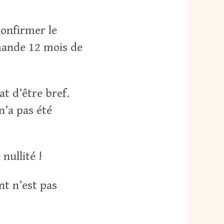
confirmer le
emande 12 mois de
t d’être bref.
n’a pas été
nullité !
nt n’est pas