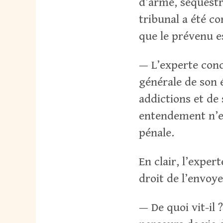
d’arme, séquestr
tribunal a été c
que le prévenu es
— L’experte conc
générale de son é
addictions et de
entendement n’est
pénale.
En clair, l’exper
droit de l’envoye
— De quoi vit-il 