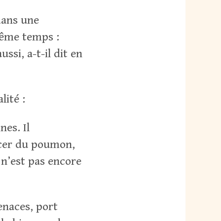
dans une
même temps :
ssi, a-t-il dit en
lité :
nes. Il
ncer du poumon,
 n’est pas encore
enaces, port