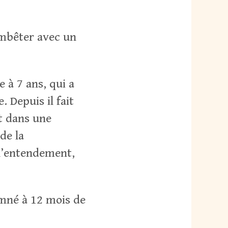
’embêter avec un
 à 7 ans, qui a
 Depuis il fait
st dans une
de la
 l’entendement,
amné à 12 mois de