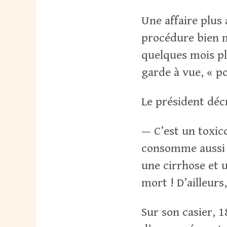
Une affaire plus
procédure bien m
quelques mois plu
garde à vue, « p
Le président décr
— C’est un toxico
consomme aussi d
une cirrhose et 
mort ! D’ailleurs, 
Sur son casier, 