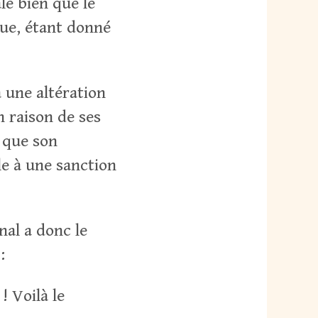
le bien que le
que, étant donné
 une altération
n raison de ses
e que son
le à une sanction
nal a donc le
:
! Voilà le