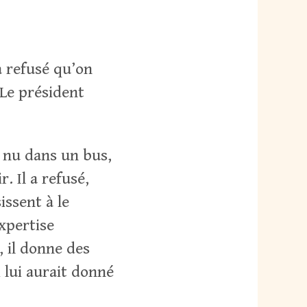
5
a refusé qu’on
 Le président
 nu dans un bus,
. Il a refusé,
issent à le
expertise
, il donne des
i lui aurait donné