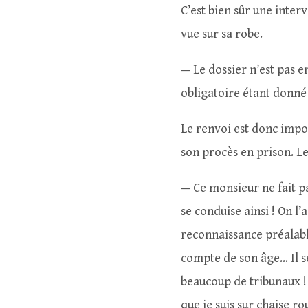
C’est bien sûr une inter
vue sur sa robe.
— Le dossier n’est pas en
obligatoire étant donné
Le renvoi est donc impos
son procès en prison. 
— Ce monsieur ne fait pas 
se conduise ainsi ! On l
reconnaissance préalable
compte de son âge… Il se
beaucoup de tribunaux !
que je suis sur chaise r