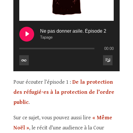
Ne pas donner asile. Épisode 2
Tapage
00:00
Pour écouter l’épisode 1 :
De la protection
des réfugié⋅es à la protection de l’ordre
public
.
Sur ce sujet, vous pouvez aussi lire
« Même
Noël »
, le récit d’une audience à la Cour