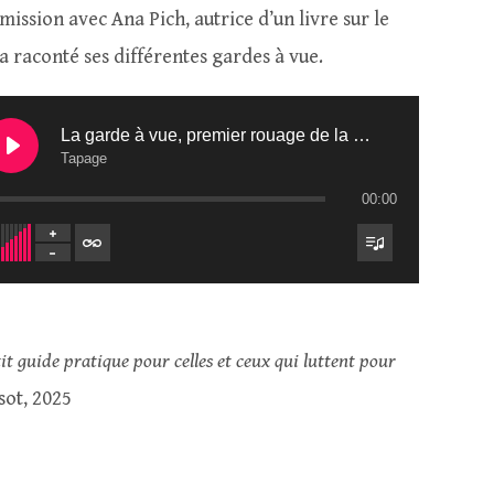
mission avec Ana Pich, autrice d’un livre sur le
 a raconté ses différentes gardes à vue.
La garde à vue, premier rouage de la machine à condamner
Tapage
00:00
tit guide pratique pour celles et ceux qui luttent pour
sot, 2025