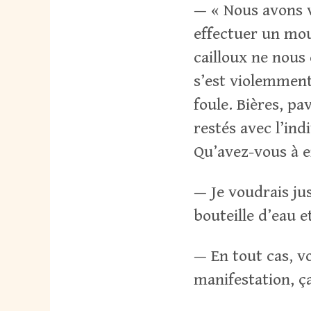
— « Nous avons v
effectuer un mou
cailloux ne nous 
s’est violemment
foule. Bières, pa
restés avec l’ind
Qu’avez-vous à e
— Je voudrais just
bouteille d’eau e
— En tout cas, v
manifestation, ç