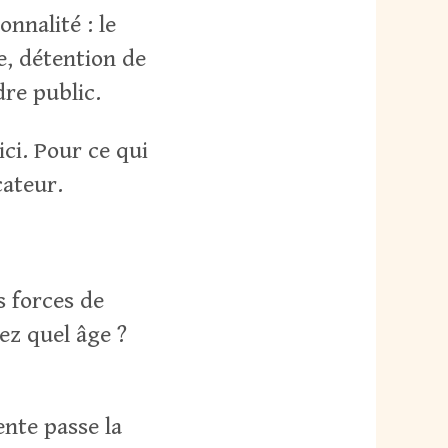
nnalité : le
e, détention de
dre public.
ici. Pour ce qui
cateur.
s forces de
ez quel âge ?
ente passe la