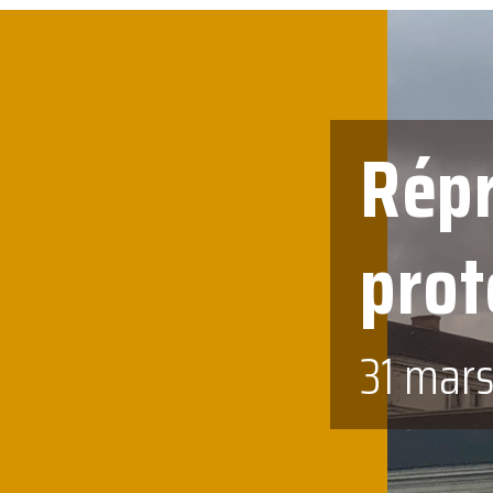
Répr
prot
31 mar