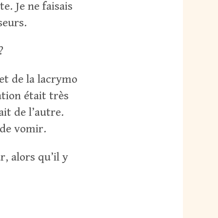
e. Je ne faisais
seurs.
?
 et de la lacrymo
tion était très
it de l’autre.
e de vomir.
, alors qu’il y