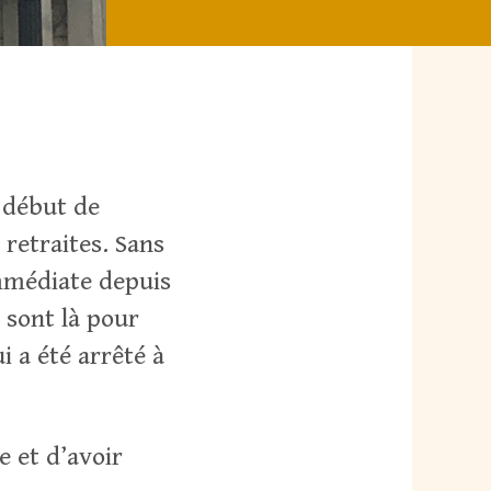
3
e début de
 retraites. Sans
mmédiate depuis
 sont là pour
i a été arrêté à
e et d’avoir