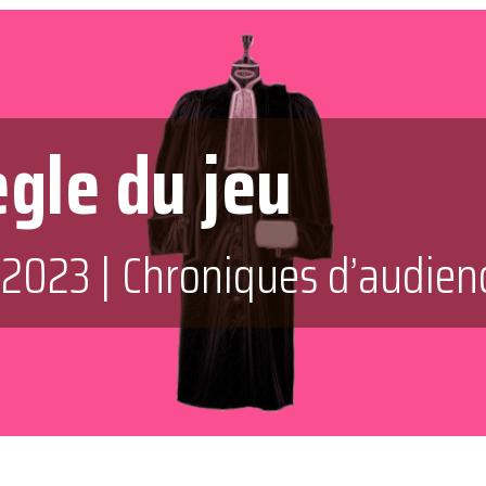
ègle du jeu
 2023
|
Chroniques d’audien