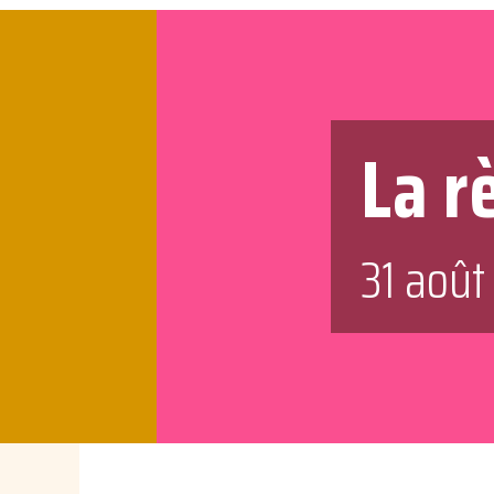
La r
31 août