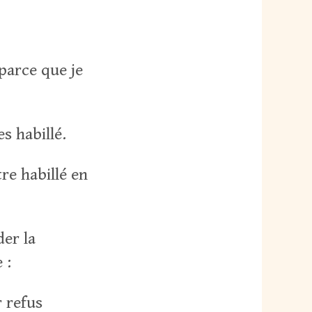
, parce que je
s habillé.
tre habillé en
der la
 :
 refus