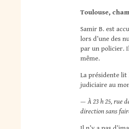
Toulouse, cham
Samir B. est accu
lors d’une des n
par un policier. 
même.
La présidente lit 
judiciaire au mom
—
À
23 h 25, rue d
direction sans fair
Il n’y a pas d’im