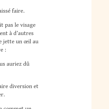
issé faire.
t pas le visage
ent à d’autres
e jette un œil au
e :
us auriez dû
aire diversion et
er.
 on commet un