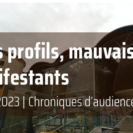
 profils, mauvai
festants
 2023
|
Chroniques d’audienc