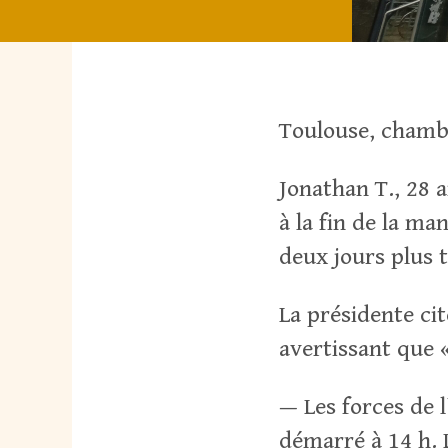
Toulouse, chamb
Jonathan T., 28 a
à la fin de la ma
deux jours plus 
La présidente ci
avertissant que 
— Les forces de l
démarré à 14 h. L