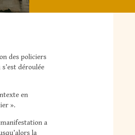
3
ion des policiers
i s’est déroulée
ontexte en
ier ».
a manifestation a
usqu’alors la